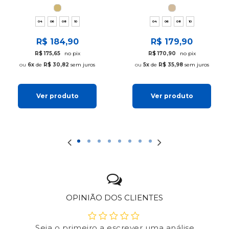
04
06
08
10
04
06
08
10
R$ 184,90
R$ 179,90
R$ 175,65
no pix
R$ 170,90
no pix
6x
de
R$ 30,82
sem juros
5x
de
R$ 35,98
sem juros
Ver produto
Ver produto
OPINIÃO DOS CLIENTES
Seja o primeiro a escrever uma análise