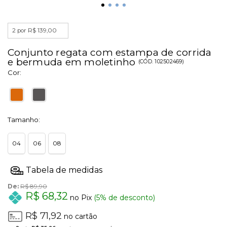
2 por R$ 139,00
Conjunto regata com estampa de corrida
e bermuda em moletinho
(
CÓD.
102502469
)
Cor:
Tamanho:
04
06
08
De:
R$ 89,90
R$ 68,32
no Pix
(5% de desconto)
R$ 71,92
no cartão