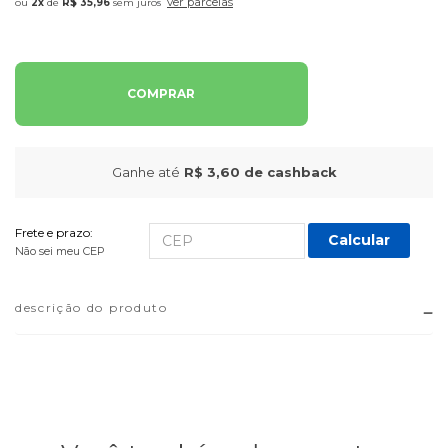
ver parcelas
2x
de
R$ 35,96
sem juros
COMPRAR
Ganhe até
R$ 3,60
de cashback
Frete e prazo:
Calcular
Não sei meu CEP
descrição do produto