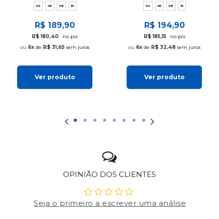
04
06
08
10
04
06
08
10
R$ 189,90
R$ 194,90
R$ 180,40
no pix
R$ 185,15
no pix
6x
de
R$ 31,65
sem juros
6x
de
R$ 32,48
sem juros
Ver produto
Ver produto
OPINIÃO DOS CLIENTES
Seja o primeiro a escrever uma análise