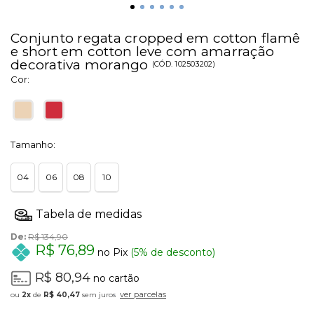
Conjunto regata cropped em cotton flamê
e short em cotton leve com amarração
decorativa morango
(
CÓD.
102503202
)
Cor:
Tamanho:
04
06
08
10
De:
R$ 134,90
R$ 76,89
no Pix
(5% de desconto)
R$ 80,94
no cartão
ver parcelas
2x
de
R$ 40,47
sem juros