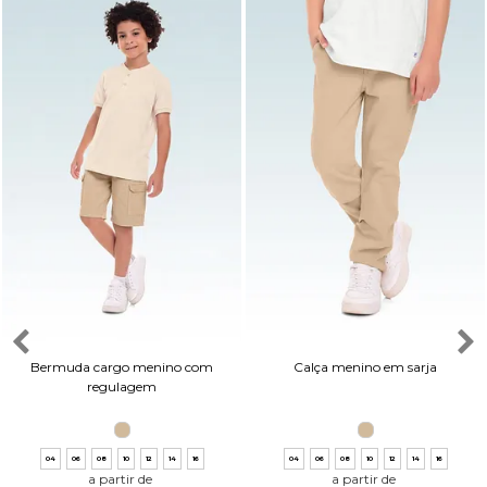
Bermuda cargo menino com
Calça menino em sarja
regulagem
04
06
08
10
12
14
16
04
06
08
10
12
14
16
a partir de
a partir de