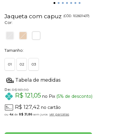
Jaqueta com capuz
(
CÓD.
102601407
)
Cor:
Tamanho:
01
02
03
De:
R$ 169,90
R$ 121,05
no Pix
(5% de desconto)
R$ 127,42
no cartão
ver parcelas
4x
de
R$ 31,86
sem juros