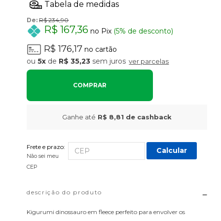
De:
R$ 234,90
R$ 167,36
no Pix
(5% de desconto)
R$ 176,17
no cartão
5x
de
R$ 35,23
sem juros
ver parcelas
COMPRAR
Ganhe até
R$ 8,81
de cashback
Frete e prazo:
Calcular
Não sei meu
CEP
descrição do produto
Kigurumi dinossauro em fleece perfeito para envolver os