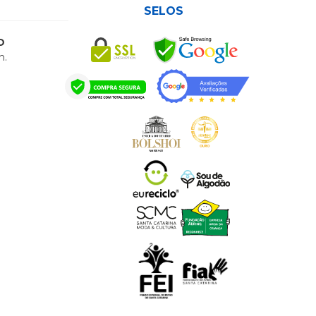
SELOS
O
h.