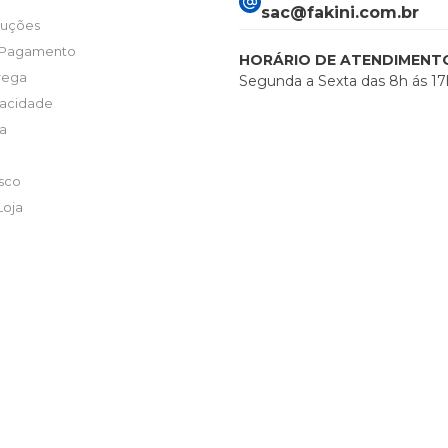
sac@fakini.com.br
luções
 Pagamento
HORÁRIO DE ATENDIMENT
trega
Segunda a Sexta das 8h ás 17
ivacidade
ta
sco
Loja