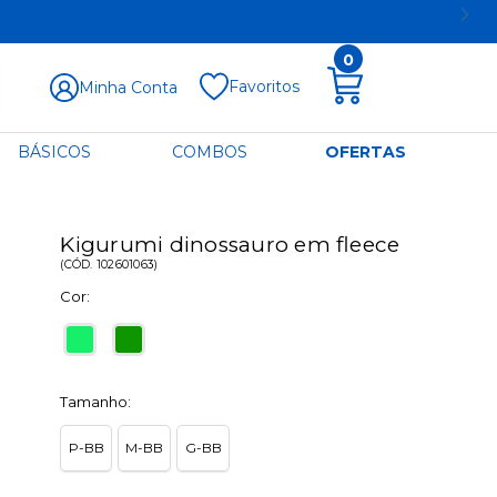
0
Favoritos
Minha Conta
BÁSICOS
COMBOS
OFERTAS
Kigurumi dinossauro em fleece
(
CÓD.
102601063
)
Cor:
Tamanho:
P-BB
M-BB
G-BB