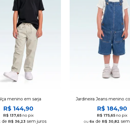
lça menino em sarja
Jardineira Jeans menino c
R$ 144,90
R$ 184,90
no pix
no pix
R$ 137,65
R$ 175,65
de
sem juros
de
sem 
x
R$ 36,23
6x
R$ 30,82