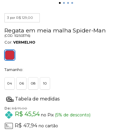
3 por R$ 129,00
Regata em meia malha Spider-Man
(
CÓD.
102503716
)
Cor:
VERMELHO
Tamanho:
04
06
08
10
De:
R$ 79,90
R$ 45,54
no Pix
(5% de desconto)
R$ 47,94
no cartão