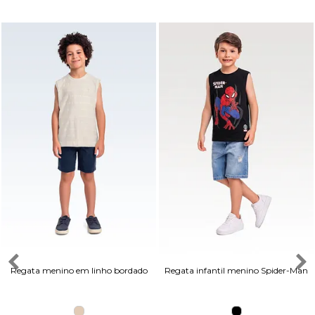
Regata menino em linho bordado
Regata infantil menino Spider-Man