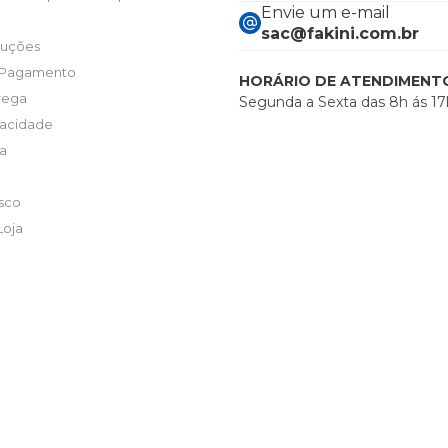
Envie um e-mail
sac@fakini.com.br
luções
 Pagamento
HORÁRIO DE ATENDIMENT
trega
Segunda a Sexta das 8h ás 17
ivacidade
ta
sco
Loja