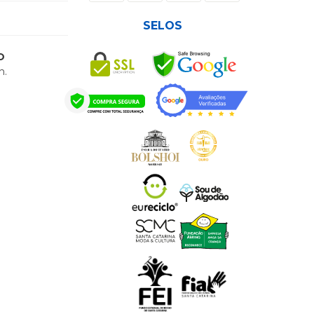
SELOS
O
h.