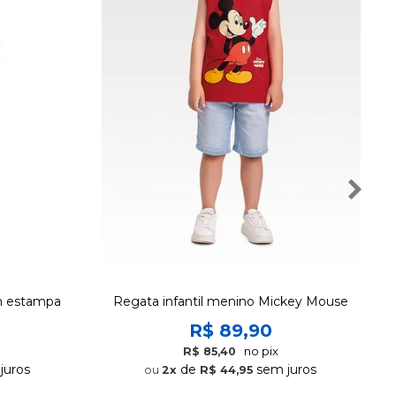
m estampa
Regata infantil menino Mickey Mouse
R$ 89,90
no pix
R$ 85,40
juros
de
sem juros
2x
R$ 44,95