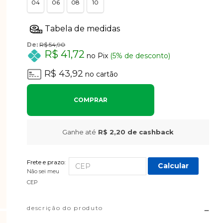
04
06
08
10
De:
R$ 54,90
R$ 41,72
no Pix
(5% de desconto)
R$ 43,92
no cartão
COMPRAR
Ganhe até
R$ 2,20
de cashback
Frete e prazo:
Calcular
Não sei meu
CEP
descrição do produto