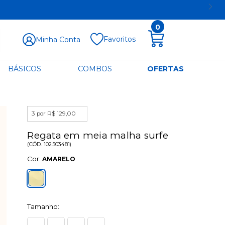
0
Favoritos
Minha Conta
BÁSICOS
COMBOS
OFERTAS
3 por R$ 129,00
Regata em meia malha surfe
(
CÓD.
102503481
)
Cor:
AMARELO
Tamanho: