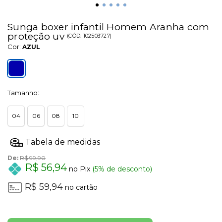
Sunga boxer infantil Homem Aranha com
proteção uv
(
CÓD.
102503727
)
Cor:
AZUL
Tamanho:
04
06
08
10
De:
R$ 99,90
R$ 56,94
no Pix
(5% de desconto)
R$ 59,94
no cartão