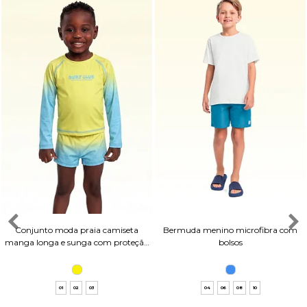
Conjunto moda praia camiseta
Bermuda menino microfibra com
manga longa e sunga com proteção
bolsos
uv
01
02
03
04
06
08
10