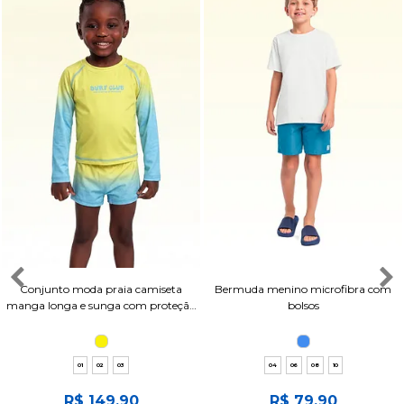
Conjunto moda praia camiseta
Bermuda menino microfibra com
manga longa e sunga com proteção
bolsos
uv
01
02
03
04
06
08
10
R$ 149,90
R$ 79,90