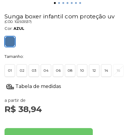
Sunga boxer infantil com proteção uv
(
CÓD.
102503537
)
Cor:
AZUL
Tamanho:
01
02
03
04
06
08
10
12
14
16
a partir de
R$ 38,94