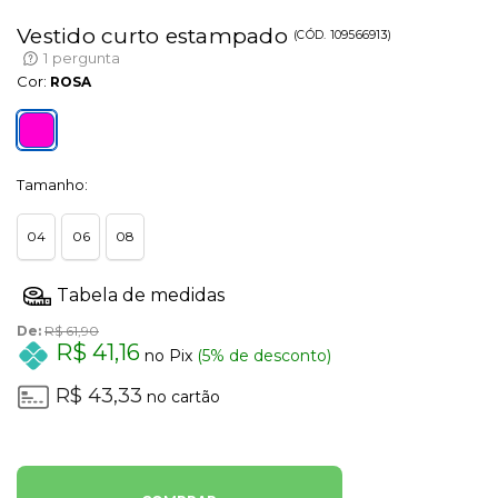
Vestido curto estampado
(
CÓD.
109566913
)
1
pergunta
Cor:
ROSA
Tamanho:
04
06
08
De:
R$ 61,90
R$ 41,16
no Pix
(5% de desconto)
R$ 43,33
no cartão