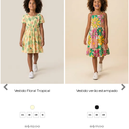
Vestido Floral Tropical
Vestido verão estampado
04
06
08
10
04
06
08
R$ 112,90
R$ 71,90