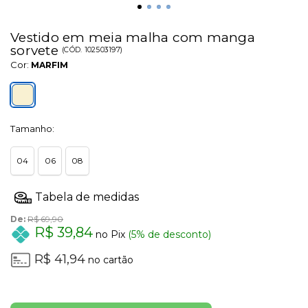
Vestido em meia malha com manga
sorvete
(
CÓD.
102503197
)
Cor:
MARFIM
Tamanho:
04
06
08
De:
R$ 69,90
R$ 39,84
no Pix
(5% de desconto)
R$ 41,94
no cartão