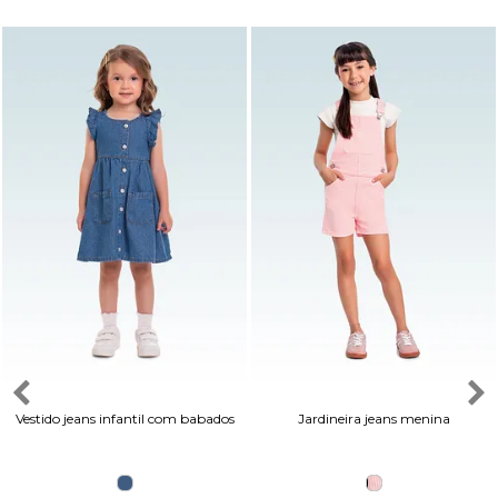
Vestido jeans infantil com babados
Jardineira jeans menina