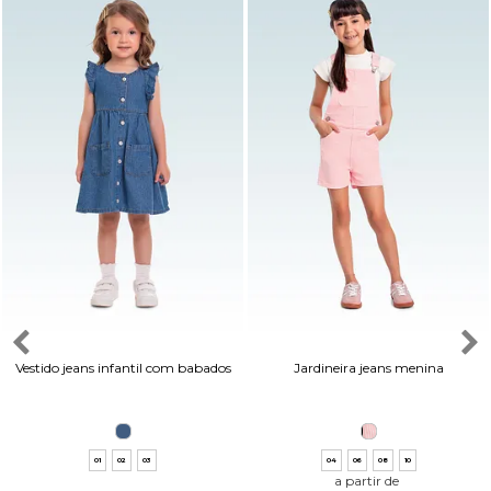
Vestido jeans infantil com babados
Jardineira jeans menina
01
02
03
04
06
08
10
a partir de