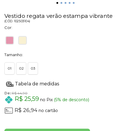
Vestido regata verão estampa vibrante
(
CÓD.
102503104
)
Cor:
Tamanho:
01
02
03
De:
R$ 44,90
R$ 25,59
no Pix
(5% de desconto)
R$ 26,94
no cartão