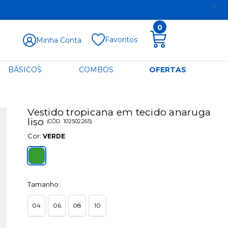
0
Favoritos
Minha Conta
BÁSICOS
COMBOS
OFERTAS
Vestido tropicana em tecido anaruga
liso
(
CÓD.
102502265
)
Cor:
VERDE
Tamanho:
04
06
08
10