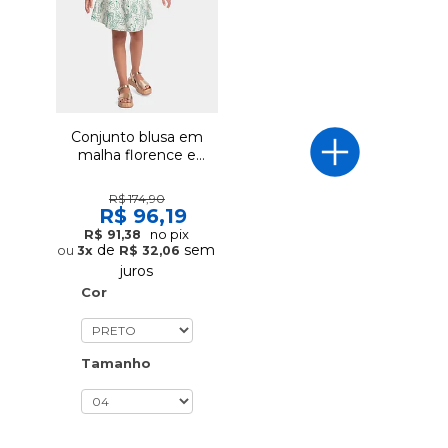
Conjunto blusa em
malha florence e
short-saia em tecido
anaruga liso
R$ 174,90
R$ 96,19
no pix
R$ 91,38
de
sem
3x
R$ 32,06
juros
Cor
Tamanho