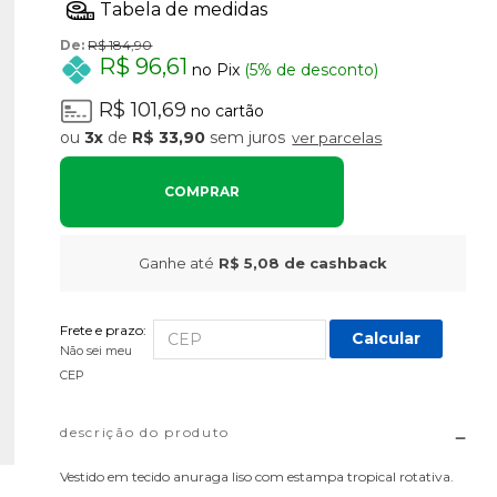
De:
R$ 184,90
R$ 96,61
no Pix
(5% de desconto)
R$ 101,69
no cartão
3x
de
R$ 33,90
sem juros
ver parcelas
COMPRAR
Ganhe até
R$ 5,08
de cashback
Frete e prazo:
Calcular
Não sei meu
CEP
descrição do produto
Vestido em tecido anuraga liso com estampa tropical rotativa.