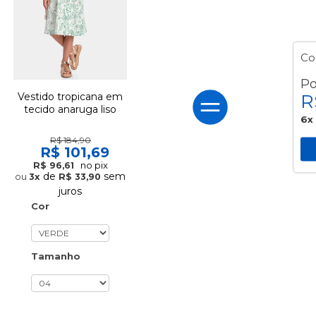
Co
Po
Vestido tropicana em
R
tecido anaruga liso
6x
R$ 184,90
R$ 101,69
no pix
R$ 96,61
de
sem
3x
R$ 33,90
juros
Cor
Tamanho