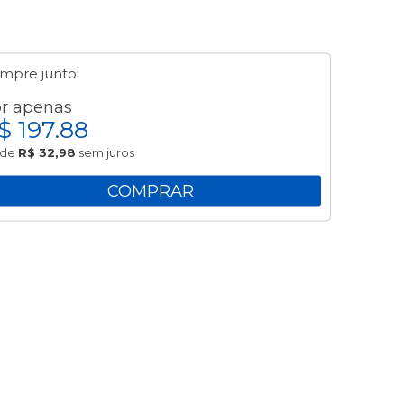
mpre junto!
r apenas
$ 197.88
de
R$ 32,98
sem juros
COMPRAR