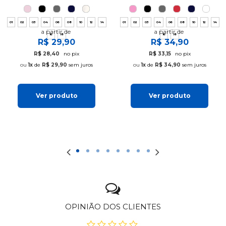
01
02
03
04
06
08
10
12
14
01
02
03
04
06
08
10
12
14
a partir de
a partir de
16
18
16
18
R$ 29,90
R$ 34,90
R$ 28,40
no pix
R$ 33,15
no pix
1x
de
R$ 29,90
sem juros
1x
de
R$ 34,90
sem juros
Ver produto
Ver produto
OPINIÃO DOS CLIENTES