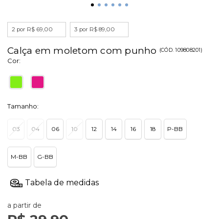
2 por R$ 69,00
3 por R$ 89,00
Calça em moletom com punho
(
CÓD.
109808201
)
Cor:
Tamanho:
03
04
06
10
12
14
16
18
P-BB
M-BB
G-BB
a partir de