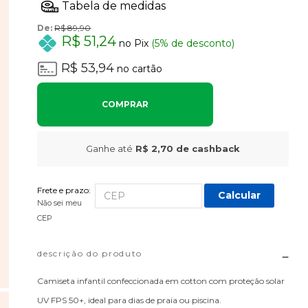
De:
R$ 89,90
R$ 51,24
no Pix
(5% de desconto)
R$ 53,94
no cartão
COMPRAR
Ganhe até
R$ 2,70
de cashback
Frete e prazo:
Calcular
Não sei meu
CEP
descrição do produto
Camiseta infantil confeccionada em cotton com proteção solar
UV FPS 50+, ideal para dias de praia ou piscina.