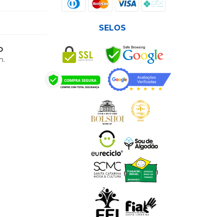
SELOS
O
h.