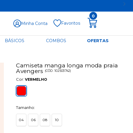
0
Favoritos
Minha Conta
BÁSICOS
COMBOS
OFERTAS
Camiseta manga longa moda praia
Avengers
(
CÓD.
102503742
)
Cor:
VERMELHO
Tamanho:
04
06
08
10