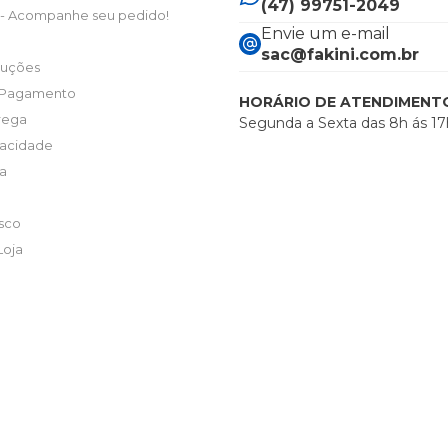
(47) 99751-2049
- Acompanhe seu pedido!
Envie um e-mail
sac@fakini.com.br
luções
 Pagamento
HORÁRIO DE ATENDIMENT
trega
Segunda a Sexta das 8h ás 17
ivacidade
ta
sco
Loja