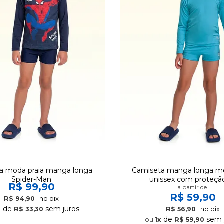
a moda praia manga longa
Camiseta manga longa mo
Spider-Man
unissex com proteçã
R$ 99,90
a partir de
R$ 59,90
no pix
R$ 94,90
de
sem juros
no pix
x
R$ 33,30
R$ 56,90
de
sem 
1x
R$ 59,90