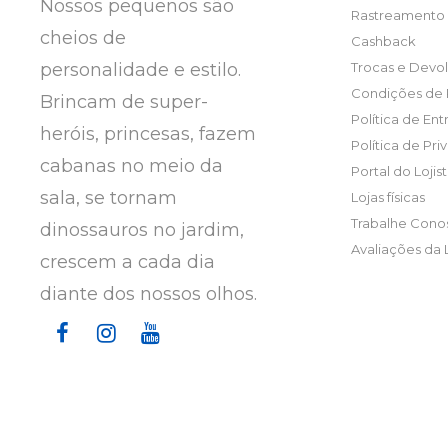
Nossos pequenos são
Rastreamento 
cheios de
Cashback
personalidade e estilo.
Trocas e Devo
Condições de
Brincam de super-
Política de En
heróis, princesas, fazem
Política de Pr
cabanas no meio da
Portal do Lojis
sala, se tornam
Lojas físicas
Trabalhe Cono
dinossauros no jardim,
Avaliações da 
crescem a cada dia
diante dos nossos olhos.