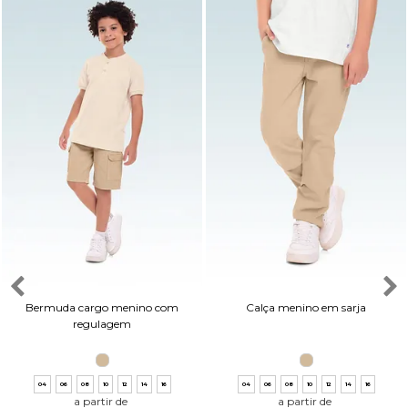
Bermuda cargo menino com
Calça menino em sarja
regulagem
04
06
08
10
12
14
16
04
06
08
10
12
14
16
a partir de
a partir de