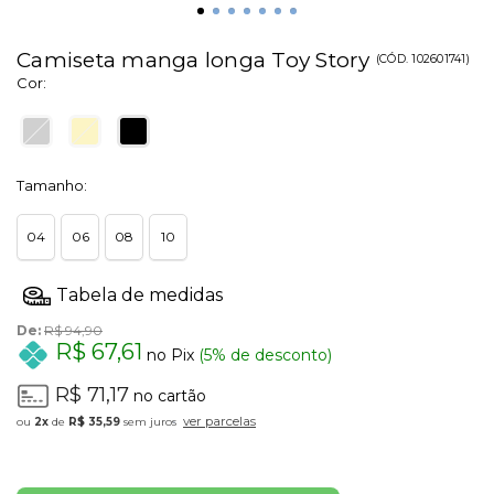
Camiseta manga longa Toy Story
(
CÓD.
102601741
)
Cor:
Tamanho:
04
06
08
10
De:
R$ 94,90
R$ 67,61
no Pix
(5% de desconto)
R$ 71,17
no cartão
ver parcelas
2x
de
R$ 35,59
sem juros