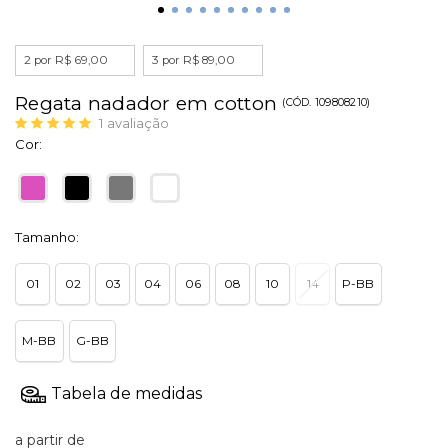
2 por R$ 69,00
3 por R$ 89,00
Regata nadador em cotton
(
CÓD.
109808210
)
1
avaliação
Cor:
Tamanho:
01
02
03
04
06
08
10
14
P-BB
M-BB
G-BB
a partir de